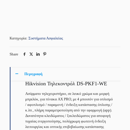
Κατηγορία:
Συστήματα Ασφαλείας
Share
Περιγραφή
Hikvision Τηλεκοντρόλ DS-PKF1-WE
Aσύρματο τηλεχειριστήριο, σε λευκό χρώμα και μορφή
μπρελόκ, για πίνακα AX PRO, με 4 μπουτόν για οπλισμό
/ αφοπλισμό / παραμονή / ένδειξη κατάστασης όπλισης /
κ.λπ., πλήρη παραμετροποίηση από την εφαρμογή (app).
Δυνατότητα κλειδώματος / ξεκλειδώματος για αποφυγή
τυχαίας ενεργοποίησης, πολύχρωμη φωτεινή ένδειξη
λειτουργίας και οπτικής επιβεβαίωσης κατάστασης