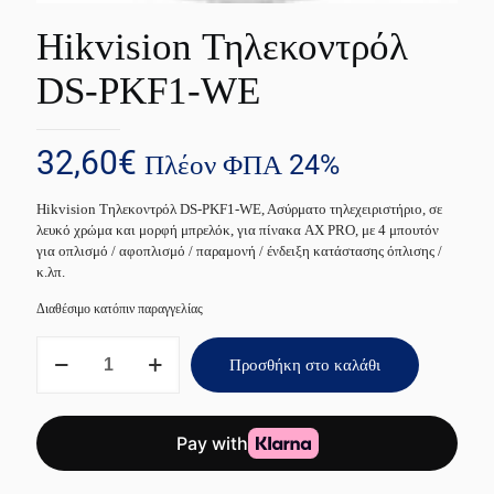
Hikvision Τηλεκοντρόλ
DS-PKF1-WE
32,60
€
Πλέον ΦΠΑ 24%
Hikvision Τηλεκοντρόλ DS-PKF1-WE, Aσύρματο τηλεχειριστήριο, σε
λευκό χρώμα και μορφή μπρελόκ, για πίνακα AX PRO, με 4 μπουτόν
για οπλισμό / αφοπλισμό / παραμονή / ένδειξη κατάστασης όπλισης /
κ.λπ.
Διαθέσιμο κατόπιν παραγγελίας
Hikvision
Προσθήκη στο καλάθι
Τηλεκοντρόλ
DS-
PKF1-
WE
ποσότητα