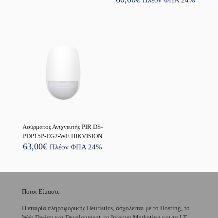
Πλέον ΦΠΑ 24%
Ασύρματος Ανιχνευτής PIR DS-
PDP15P-EG2-WE HIKVISION
63,00
€
Πλέον ΦΠΑ 24%
Ποιοι Είμαστε
H εταιρία πληροφορικής Heuristics, ασχολείται με το Hosting, το
Web Design και Development, το Internet Marketing και το I.T