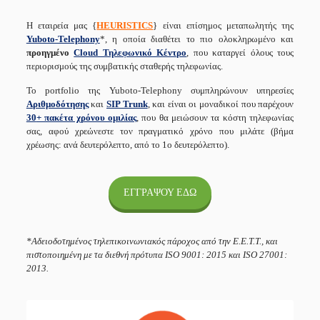
Η εταιρεία μας {
HEURISTICS
} είναι επίσημος μεταπωλητής της
Yuboto-Telephony
*, η οποία διαθέτει το πιο ολοκληρωμένο και
προηγμένο
Cloud Τηλεφωνικό Κέντρο
, που καταργεί όλους τους
περιορισμούς της συμβατικής σταθερής τηλεφωνίας.
Το portfolio της Yuboto-Telephony συμπληρώνουν υπηρεσίες
Α
ριθμοδότησης
και
SIP Trunk
,
και είναι οι μοναδικοί που παρέχουν
30
+ πακέτα χρόνου ομιλίας
, που θα μειώσουν τα κόστη τηλεφωνίας
σας, αφού χρεώνεστε τον πραγματικό χρόνο που μιλάτε (βήμα
χρέωσης: ανά δευτερόλεπτο, από το 1ο δευτερόλεπτο).
ΕΓΓΡΑΨΟΥ ΕΔΩ
*
Αδειοδοτημένος
τηλεπικοινωνιακός
πάροχος
από την
Ε.Ε.Τ.Τ.,
και
πιστοποιημένη με τα διεθνή πρότυπα ISO 9001: 2015 και ISO 27001:
2013.