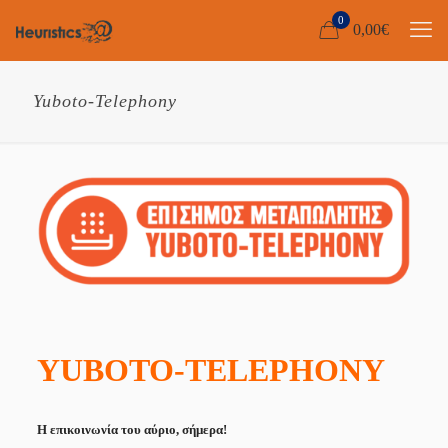
0
0,00
€
Yuboto-Telephony
YUBOTO-TELEPHONY
H επικοινωνία του αύριο, σήμερα!