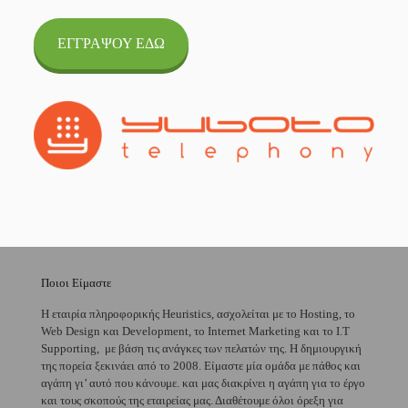
ΕΓΓΡΑΨΟΥ ΕΔΩ
Ποιοι Είμαστε
H εταιρία πληροφορικής Heuristics, ασχολείται με το Hosting, το
Web Design και Development, το Internet Marketing και το I.T
Supporting, με βάση τις ανάγκες των πελατών της. Η δημιουργική
της πορεία ξεκινάει από το 2008. Είμαστε μία ομάδα με πάθος και
αγάπη γι’ αυτό που κάνουμε. και μας διακρίνει η αγάπη για το έργο
και τους σκοπούς της εταιρείας μας. Διαθέτουμε όλοι όρεξη για