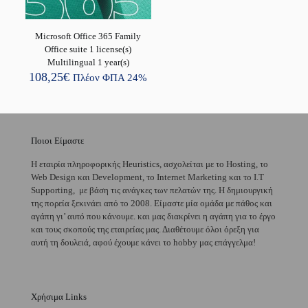
Microsoft Office 365 Family
Office suite 1 license(s)
Multilingual 1 year(s)
108,25
€
Πλέον ΦΠΑ 24%
Ποιοι Είμαστε
H εταιρία πληροφορικής Heuristics, ασχολείται με το Hosting, το
Web Design και Development, το Internet Marketing και το I.T
Supporting, με βάση τις ανάγκες των πελατών της. Η δημιουργική
της πορεία ξεκινάει από το 2008. Είμαστε μία ομάδα με πάθος και
αγάπη γι’ αυτό που κάνουμε. και μας διακρίνει η αγάπη για το έργο
και τους σκοπούς της εταιρείας μας. Διαθέτουμε όλοι όρεξη για
αυτή τη δουλειά, αφού έχουμε κάνει το hobby μας επάγγελμα!
Χρήσιμα Links