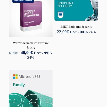
ESET Endpoint Security
22,00
€
Πλέον ΦΠΑ 24%
WP Woocommerce Έντοκες
δόσεις
Original
Η
40,00
€
60,00
€
Πλέον ΦΠΑ
price
τρέχουσα
24%
was:
τιμή
60,00€.
είναι:
40,00€.