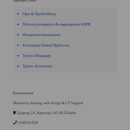
Χρήσιμα Links
Όροι & Προϋποθέσεις
Πολιτική απορρήτου & συμμόρφωση GDPR
Πνευματικά Δικαιώματα
Επιστροφή Αλλαγή Προϊόντος
Τρόποι Πληρωμής
Τρόποι Αποστολής
Επικοινωνία
Heuristics, hosting web design & I.T Support
Σμύρνης 2A, Κρυονέρι 145 68 Ελλάδα
2108161859