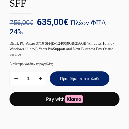
SFF
Original
Η
635,00
€
Πλέον ΦΠΑ
756,00
€
price
τρέχουσα
24%
was:
τιμή
DELL PC Vostro 3710 SFF|I5-12400|8GB|256GB|Windows 10 Pro-
756,00€.
είναι:
Windows 11 pro|3 Years ProSupport and Next Business Day Onsite
635,00€.
Service
Διαθέσιμο κατόπιν παραγγελίας
DELL
Προσθήκη στο καλάθι
PC
Vostro
3710
SFF
ποσότητα