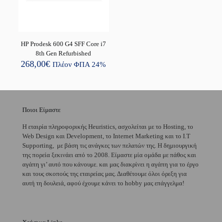
HP Prodesk 600 G4 SFF Core i7
8th Gen Refurbished
268,00
€
Πλέον ΦΠΑ 24%
Ποιοι Είμαστε
H εταιρία πληροφορικής Heuristics, ασχολείται με το Hosting, το
Web Design και Development, το Internet Marketing και το I.T
Supporting, με βάση τις ανάγκες των πελατών της. Η δημιουργική
της πορεία ξεκινάει από το 2008. Είμαστε μία ομάδα με πάθος και
αγάπη γι’ αυτό που κάνουμε. και μας διακρίνει η αγάπη για το έργο
και τους σκοπούς της εταιρείας μας. Διαθέτουμε όλοι όρεξη για
αυτή τη δουλειά, αφού έχουμε κάνει το hobby μας επάγγελμα!