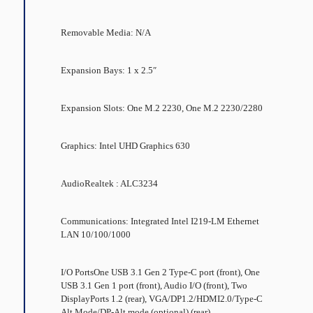
Removable Media: N/A
Expansion Bays: 1 x 2.5″
Expansion Slots: One M.2 2230, One M.2 2230/2280
Graphics: Intel UHD Graphics 630
AudioRealtek : ALC3234
Communications: Integrated Intel I219-LM Ethernet
LAN 10/100/1000
I/O PortsOne USB 3.1 Gen 2 Type-C port (front), One
USB 3.1 Gen 1 port (front), Audio I/O (front), Two
DisplayPorts 1.2 (rear), VGA/DP1.2/HDMI2.0/Type-C
Alt Mode/DP-Alt mode (optional) (rear)