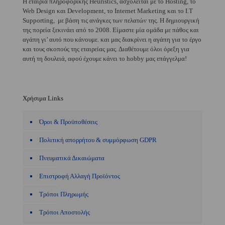
H εταιρία πληροφορικής Heuristics, ασχολείται με το Hosting, το
Web Design και Development, το Internet Marketing και το I.T
Supporting, με βάση τις ανάγκες των πελατών της. Η δημιουργική
της πορεία ξεκινάει από το 2008. Είμαστε μία ομάδα με πάθος και
αγάπη γι’ αυτό που κάνουμε. και μας διακρίνει η αγάπη για το έργο
και τους σκοπούς της εταιρείας μας. Διαθέτουμε όλοι όρεξη για
αυτή τη δουλειά, αφού έχουμε κάνει το hobby μας επάγγελμα!
Χρήσιμα Links
Όροι & Προϋποθέσεις
Πολιτική απορρήτου & συμμόρφωση GDPR
Πνευματικά Δικαιώματα
Επιστροφή Αλλαγή Προϊόντος
Τρόποι Πληρωμής
Τρόποι Αποστολής