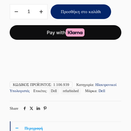
Dell
Προσθήκη στο καλάθι
Optiplex
7060
Micro
Core
i5
8th,
9th
Gen
Refurbished
ποσότητα
ΚΩΔΙΚΌΣ ΠΡΟΪΌΝΤΟΣ:
1.106.939
Κατηγορία:
Ηλεκτρονικοί
Υπολογιστές
Ετικέτες:
Μάρκα:
Dell
Dell
refurbished
Share
Περιγραφή