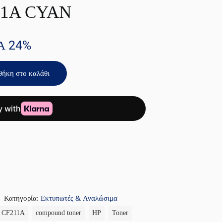
11A CYAN
Α 24%
ήκη στο καλάθι
Κατηγορία:
Εκτυπωτές & Αναλώσιμα
CF211A
compound toner
HP
Toner