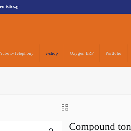
uristics.gr
Yuboto-Telephony
e-shop
Oxygen ERP
Portfolio
Compound ton