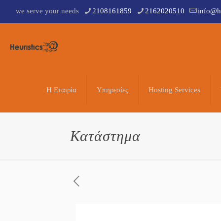
we serve your needs
2108161859
2162020510
info@he
Η Εταιρία
Υπηρεσίες
Hosting Services
Κατάστημα