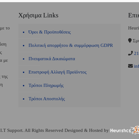
Χρήσιμα Links
Επι
 με το
Heuri
Όροι & Προϋποθέσεις
Σμύ
βάση
Πολιτική απορρήτου & συμμόρφωση GDPR
ς
21
Πνευματικά Δικαιώματα
α με
inf
Επιστροφή Αλλαγή Προϊόντος
 της
τη
Τρόποι Πληρωμής
Τρόποι Αποστολής
T Support. All Rights Reserved Designed & Hosted by