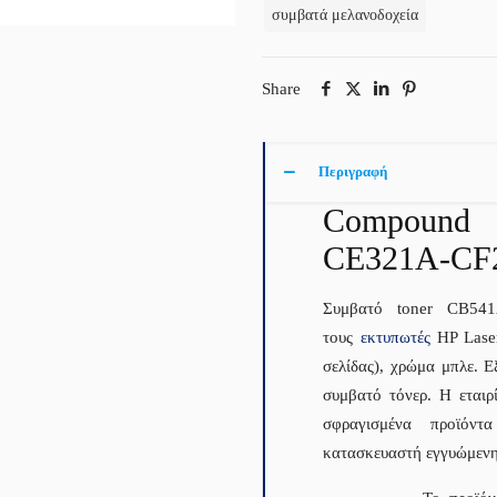
συμβατά μελανοδοχεία
Share
Περιγραφή
Compound 
CE321A-CF
Συμβατό toner CB541
τους
εκτυπωτές
HP Laser
σελίδας), χρώμα μπλε. Ε
συμβατό τόνερ. Η εται
σφραγισμένα προϊόντ
κατασκευαστή εγγυώμενη 