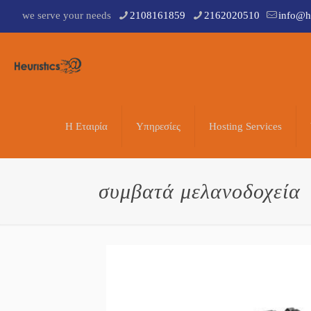
we serve your needs
2108161859
2162020510
info@he
Η Εταιρία
Υπηρεσίες
Hosting Services
συμβατά μελανοδοχεία