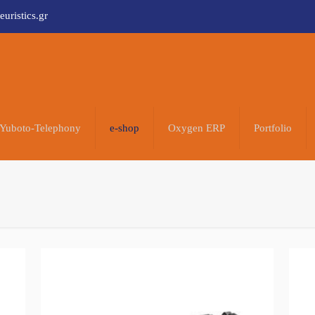
uristics.gr
Yuboto-Telephony
e-shop
Oxygen ERP
Portfolio