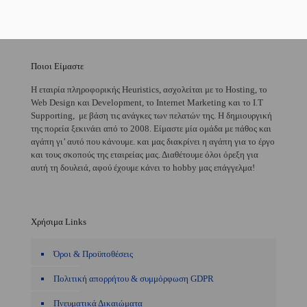
Ποιοι Είμαστε
H εταιρία πληροφορικής Heuristics, ασχολείται με το Hosting, το
Web Design και Development, το Internet Marketing και το I.T
Supporting, με βάση τις ανάγκες των πελατών της. Η δημιουργική
της πορεία ξεκινάει από το 2008. Είμαστε μία ομάδα με πάθος και
αγάπη γι’ αυτό που κάνουμε. και μας διακρίνει η αγάπη για το έργο
και τους σκοπούς της εταιρείας μας. Διαθέτουμε όλοι όρεξη για
αυτή τη δουλειά, αφού έχουμε κάνει το hobby μας επάγγελμα!
Χρήσιμα Links
Όροι & Προϋποθέσεις
Πολιτική απορρήτου & συμμόρφωση GDPR
Πνευματικά Δικαιώματα