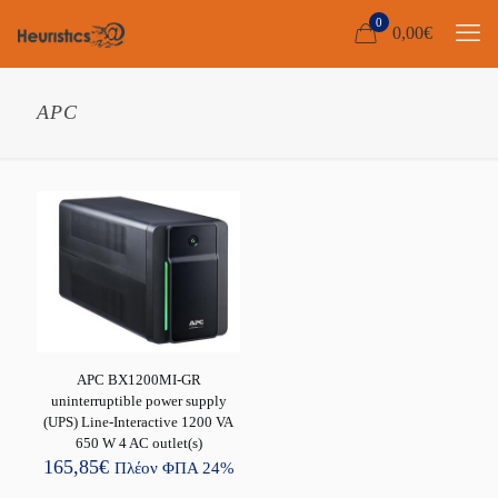
0
0,00
€
APC
APC BX1200MI-GR
uninterruptible power supply
(UPS) Line-Interactive 1200 VA
650 W 4 AC outlet(s)
165,85
€
Πλέον ΦΠΑ 24%