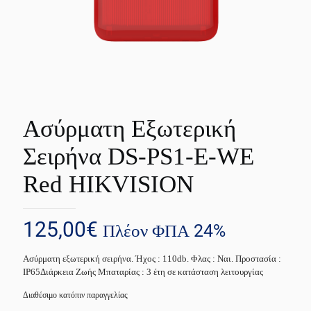
Ασύρματη Εξωτερική
Σειρήνα DS-PS1-E-WE
Red HIKVISION
125,00
€
Πλέον ΦΠΑ 24%
Ασύρματη εξωτερική σειρήνα. Ήχος : 110db. Φλας : Ναι. Προστασία :
IP65Διάρκεια Ζωής Μπαταρίας : 3 έτη σε κατάσταση λειτουργίας
Διαθέσιμο κατόπιν παραγγελίας