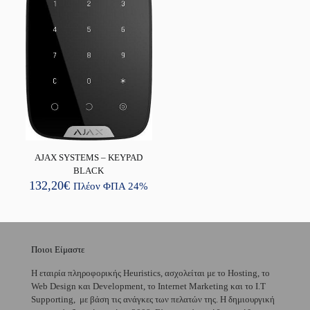
AJAX SYSTEMS – KEYPAD
BLACK
132,20
€
Πλέον ΦΠΑ 24%
Ποιοι Είμαστε
H εταιρία πληροφορικής Heuristics, ασχολείται με το Hosting, το
Web Design και Development, το Internet Marketing και το I.T
Supporting, με βάση τις ανάγκες των πελατών της. Η δημιουργική