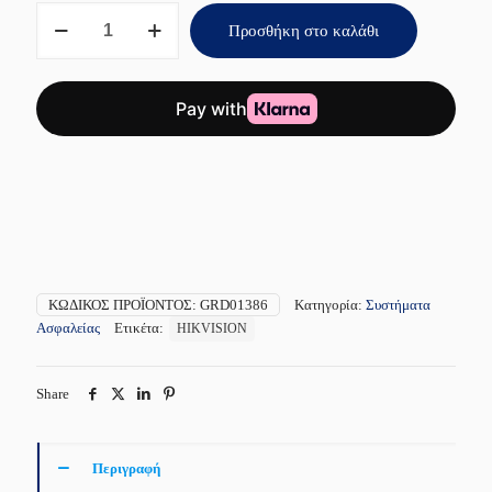
Ασύρματη
Προσθήκη στο καλάθι
Εξωτερική
Σειρήνα
DS-
PS1-
E-
WE
Red
HIKVISION
ποσότητα
ΚΩΔΙΚΌΣ ΠΡΟΪΌΝΤΟΣ:
GRD01386
Κατηγορία:
Συστήματα
Ασφαλείας
Ετικέτα:
HIKVISION
Share
Περιγραφή