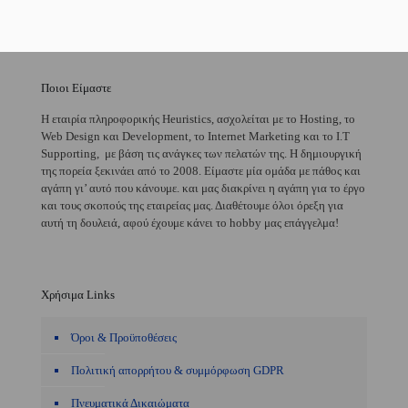
Ποιοι Είμαστε
H εταιρία πληροφορικής Heuristics, ασχολείται με το Hosting, το
Web Design και Development, το Internet Marketing και το I.T
Supporting, με βάση τις ανάγκες των πελατών της. Η δημιουργική
της πορεία ξεκινάει από το 2008. Είμαστε μία ομάδα με πάθος και
αγάπη γι’ αυτό που κάνουμε. και μας διακρίνει η αγάπη για το έργο
και τους σκοπούς της εταιρείας μας. Διαθέτουμε όλοι όρεξη για
αυτή τη δουλειά, αφού έχουμε κάνει το hobby μας επάγγελμα!
Χρήσιμα Links
Όροι & Προϋποθέσεις
Πολιτική απορρήτου & συμμόρφωση GDPR
Πνευματικά Δικαιώματα