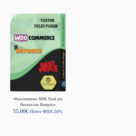
80,00€.
είναι:
95,00€.
είναι:
50,00€.
80,00€.
Woocommerce XML Feed για
Skroutz και Bestprice
55,00
€
Πλέον ΦΠΑ 24%