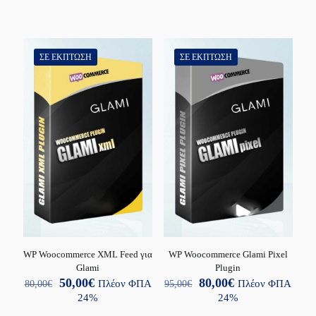
170,00€.
είναι:
100,00€.
είναι:
90,00€.
70,00€.
ΣΕ ΈΚΠΤΩΣΗ
ΣΕ ΈΚΠΤΩΣΗ
WP Woocommerce XML Feed για
WP Woocommerce Glami Pixel
Glami
Plugin
Original
Η
Original
Η
50,00
€
80,00
€
80,00
€
Πλέον ΦΠΑ
95,00
€
Πλέον ΦΠΑ
price
τρέχουσα
price
τρέχουσα
24%
24%
was:
τιμή
was:
τιμή