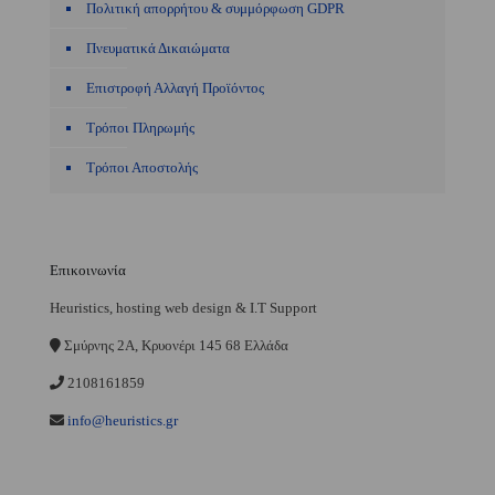
Πολιτική απορρήτου & συμμόρφωση GDPR
Πνευματικά Δικαιώματα
Επιστροφή Αλλαγή Προϊόντος
Τρόποι Πληρωμής
Τρόποι Αποστολής
Επικοινωνία
Heuristics, hosting web design & I.T Support
Σμύρνης 2A, Κρυονέρι 145 68 Ελλάδα
2108161859
info@heuristics.gr