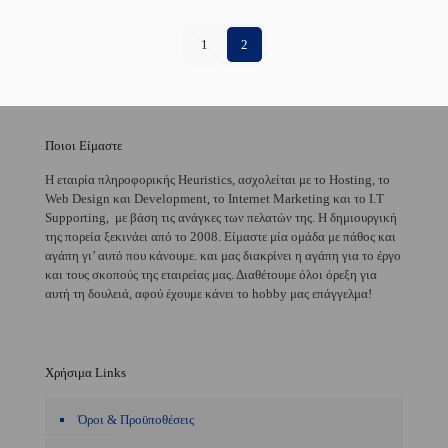
1
2
Ποιοι Είμαστε
H εταιρία πληροφορικής Heuristics, ασχολείται με το Hosting, το
Web Design και Development, το Internet Marketing και το I.T
Supporting, με βάση τις ανάγκες των πελατών της. Η δημιουργική
της πορεία ξεκινάει από το 2008. Είμαστε μία ομάδα με πάθος και
αγάπη γι’ αυτό που κάνουμε. και μας διακρίνει η αγάπη για το έργο
και τους σκοπούς της εταιρείας μας. Διαθέτουμε όλοι όρεξη για
αυτή τη δουλειά, αφού έχουμε κάνει το hobby μας επάγγελμα!
Χρήσιμα Links
Όροι & Προϋποθέσεις