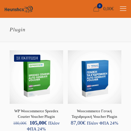
0
0,00
€
Plugin
ΣΕ ΈΚΠΤΩΣΗ
WP Woocommerce Speedex
Woocommerce Γενική
Courier Voucher Plugin
Ταχυδρομική Voucher Plugin
Original
Η
105,00
€
87,00
€
180,00
€
Πλέον
Πλέον ΦΠΑ 24%
price
τρέχουσα
ΦΠΑ 24%