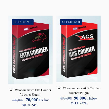
was:
τιμή
180,00€.
είναι:
105,00€.
ΣΕ ΈΚΠΤΩΣΗ
ΣΕ ΈΚΠΤΩΣΗ
WP Woocommerce ACS Courier
WP Woocommerce Elta Courier
Voucher Plugin
Voucher Plugin
Original
Η
90,00
€
170,00
€
Πλέον
Original
Η
70,00
€
100,00
€
Πλέον
price
τρέχουσα
ΦΠΑ 24%
price
τρέχουσα
ΦΠΑ 24%
was:
τιμή
was:
τιμή