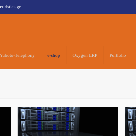
uristics.gr
Yuboto-Telephony
e-shop
Oxygen ERP
Portfolio