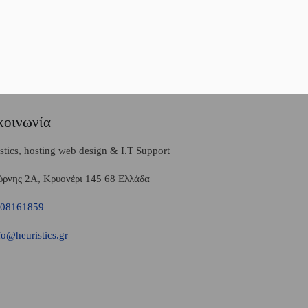
κοινωνία
stics, hosting web design & I.T Support
ρνης 2A, Κρυονέρι 145 68 Ελλάδα
08161859
o@heuristics.gr