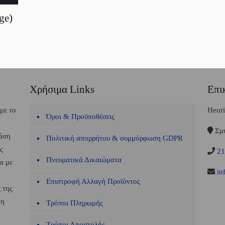
ge)
Χρήσιμα Links
Επι
 με το
Heuri
Όροι & Προϋποθέσεις
Σμύ
βάση
Πολιτική απορρήτου & συμμόρφωση GDPR
ς
21
Πνευματικά Δικαιώματα
α με
inf
Επιστροφή Αλλαγή Προϊόντος
 της
τη
Τρόποι Πληρωμής
Τρόποι Αποστολής