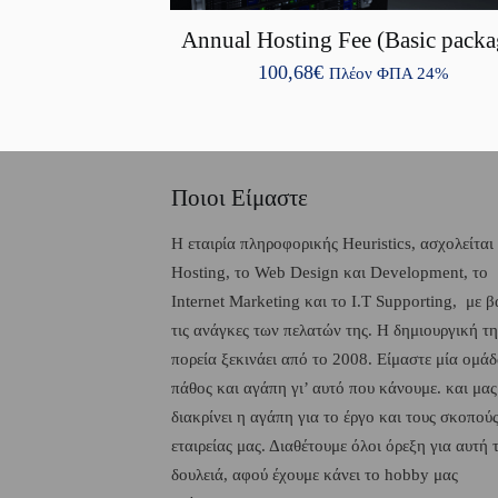
Annual Hosting Fee (Basic packa
100,68
€
Πλέον ΦΠΑ 24%
Ποιοι Είμαστε
H εταιρία πληροφορικής Heuristics, ασχολείται
Hosting, το Web Design και Development, το
Internet Marketing και το I.T Supporting, με 
τις ανάγκες των πελατών της. Η δημιουργική τη
πορεία ξεκινάει από το 2008. Είμαστε μία ομάδ
πάθος και αγάπη γι’ αυτό που κάνουμε. και μας
διακρίνει η αγάπη για το έργο και τους σκοπούς
εταιρείας μας. Διαθέτουμε όλοι όρεξη για αυτή 
δουλειά, αφού έχουμε κάνει το hobby μας