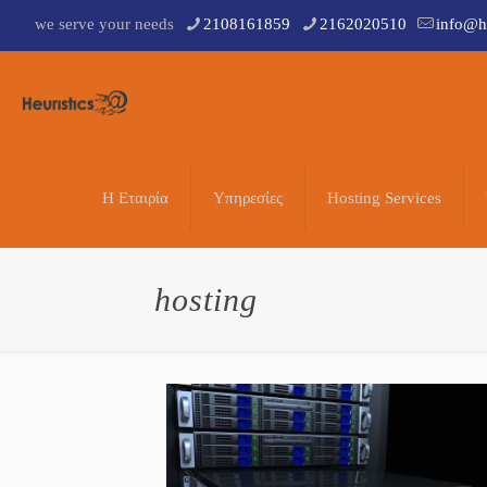
we serve your needs
2108161859
2162020510
info@he
Η Εταιρία
Υπηρεσίες
Hosting Services
hosting