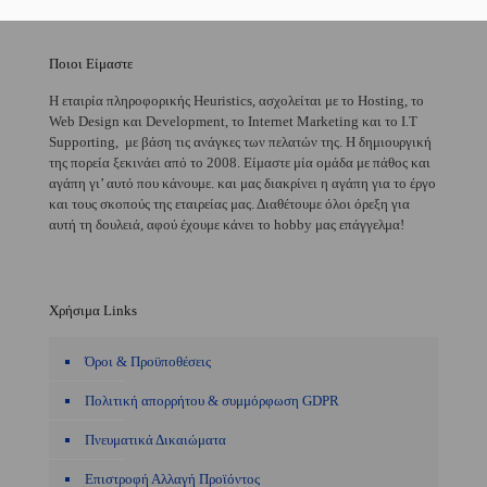
Ποιοι Είμαστε
H εταιρία πληροφορικής Heuristics, ασχολείται με το Hosting, το
Web Design και Development, το Internet Marketing και το I.T
Supporting, με βάση τις ανάγκες των πελατών της. Η δημιουργική
της πορεία ξεκινάει από το 2008. Είμαστε μία ομάδα με πάθος και
αγάπη γι’ αυτό που κάνουμε. και μας διακρίνει η αγάπη για το έργο
και τους σκοπούς της εταιρείας μας. Διαθέτουμε όλοι όρεξη για
αυτή τη δουλειά, αφού έχουμε κάνει το hobby μας επάγγελμα!
Χρήσιμα Links
Όροι & Προϋποθέσεις
Πολιτική απορρήτου & συμμόρφωση GDPR
Πνευματικά Δικαιώματα
Επιστροφή Αλλαγή Προϊόντος