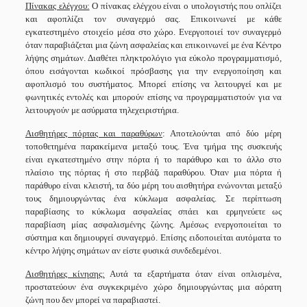
Πίνακας ελέγχου:
Ο πίνακας ελέγχου είναι ο υπολογιστής που οπλίζει
και αφοπλίζει τον συναγερμό σας. Επικοινωνεί με κάθε
εγκατεστημένο στοιχείο μέσα στο χώρο. Ενεργοποιεί τον συναγερμό
όταν παραβιάζεται μια ζώνη ασφαλείας και επικοινωνεί με ένα Κέντρο
λήψης σημάτων. Διαθέτει πληκτρολόγιο για εύκολο προγραμματισμό,
όπου εισάγονται κωδικοί πρόσβασης για την ενεργοποίηση και
αφοπλισμό του συστήματος. Μπορεί επίσης να λειτουργεί και με
φωνητικές εντολές και μπορούν επίσης να προγραμματιστούν για να
λειτουργούν με ασύρματα τηλεχειριστήρια.
Αισθητήρες πόρτας και παραθύρων
: Αποτελούνται από δύο μέρη
τοποθετημένα παρακείμενα μεταξύ τους. Ένα τμήμα της συσκευής
είναι εγκατεστημένο στην πόρτα ή το παράθυρο και το άλλο στο
πλαίσιο της πόρτας ή στο περβάζι παραθύρου. Όταν μια πόρτα ή
παράθυρο είναι κλειστή, τα δύο μέρη του αισθητήρα ενώνονται μεταξύ
τους δημιουργώντας ένα κύκλωμα ασφαλείας. Σε περίπτωση
παραβίασης το κύκλωμα ασφαλείας σπάει και ερμηνεύετε ως
παραβίαση μίας ασφαλισμένης ζώνης. Αμέσως ενεργοποιείται το
σύστημα και δημιουργεί συναγερμό. Επίσης ειδοποιείται αυτόματα το
κέντρο λήψης σημάτων αν είστε φυσικά συνδεδεμένοι.
Αισθητήρες κίνησης:
Αυτά τα εξαρτήματα όταν είναι οπλισμένα,
προστατεύουν ένα συγκεκριμένο χώρο δημιουργώντας μια αόρατη
ζώνη που δεν μπορεί να παραβιαστεί.