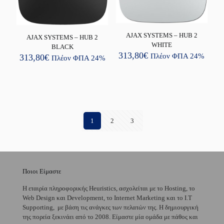
AJAX SYSTEMS – HUB 2
AJAX SYSTEMS – HUB 2
WHITE
BLACK
313,80
€
Πλέον ΦΠΑ 24%
313,80
€
Πλέον ΦΠΑ 24%
1
2
3
Ποιοι Είμαστε
H εταιρία πληροφορικής Heuristics, ασχολείται με το Hosting, το
Web Design και Development, το Internet Marketing και το I.T
Supporting, με βάση τις ανάγκες των πελατών της. Η δημιουργική
της πορεία ξεκινάει από το 2008. Είμαστε μία ομάδα με πάθος και