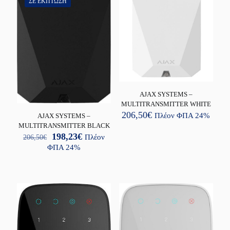
ΣΕ ΈΚΠΤΩΣΗ
AJAX SYSTEMS –
MULTITRANSMITTER WHITE
206,50
€
Πλέον ΦΠΑ 24%
AJAX SYSTEMS –
MULTITRANSMITTER BLACK
Original
Η
198,23
€
206,50
€
Πλέον
price
τρέχουσα
ΦΠΑ 24%
was:
τιμή
206,50€.
είναι:
198,23€.