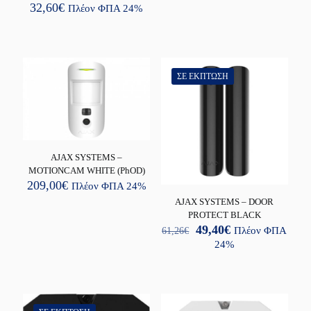
32,60
€
Πλέον ΦΠΑ 24%
ΣΕ ΈΚΠΤΩΣΗ
AJAX SYSTEMS –
MOTIONCAM WHITE (PhOD)
209,00
€
Πλέον ΦΠΑ 24%
AJAX SYSTEMS – DOOR
PROTECT BLACK
Original
Η
49,40
€
61,26
€
Πλέον ΦΠΑ
price
τρέχουσα
24%
was:
τιμή
61,26€.
είναι:
49,40€.