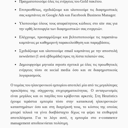
Πραγματοποιούμε όλες τις ενέργειες του Gold πακέτου.
Επιπροσθέτως, σχεδιάζουμε και υλοποιούμε τις διαφημιστικές
σας καμπάνιες σε Google Ads και Facebook Business Manager.
Υλοποιούμε όλους τους απαραίτητους κώδικες στο site σας για
την ορθή λειτουργία των διαφημιστικών σας ενεργειών.
Ελέγχουμε, προσαρμόζουμε και βελτιστοποιούμε τις παραπάνω
καμπάνιες με καθημερινή παρακολούθηση και παρεμβάσεις.
Σχεδιάζουμε και υλοποιούμε email καμπάνιες με την αποστολή
newsletter (1 ανά εβδομάδα) προς τη λίστα πελατών σας.
Δημιουργούμε μηνιαία reports σχετικά με όλες τις προωθητικές
ενέργειες τόσο σε social media όσο και σε διαφημιστικούς
λογαριασμούς.
Ο τομέας του ηλεκτρονικού εμπορίου αποτελεί μία από τις μεγαλύτερες
προκλήσεις της σύγχρονης επιχειρηματικότητας. Ο ανταγωνισμός
είναι μεγάλος και οι παγίδες που κρύβονται αρκετές. Στη Heuristics
έχουμε τεράστια εμπειρία τόσο στην κατασκευή ηλεκτρονικών
καταστημάτων όσο και στη διαχείρισή τους, το κόστος της οποίας
μπορεί τελικά να γίνει δυσβάσταχτο δίχως να φέρει τα επιθυμητά
αποτελέσματα. Για το λόγο αυτό, η εμπειρία στο e-commerce
management αποδεικνύεται πολύτιμη.