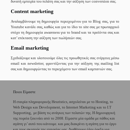
δυνατή εμπειρία του πελάτη σας και την αύξηση των conversion σας.
Content marketing
Αναλαμβάνουμε τη δημιουργία περιεχομένου για το Blog σας, για το
Youtube κανάλι σας, καθώς και για το ίδιο το site σας με πρωταρχικό
στόχο τη δημιουργία awareness για το brand και τα προϊόντα σας και
κατ’ επέκταση την αύξηση των πωλήσεών σας.
Email marketing
Σχεδιάζουμε και υλοποιούμε όλες τις προωθητικές σας ενέργειες μέσω
email και newsletter, φροντίζοντας για την αύξηση της mailing list
σας και δημιουργώντας το περιεχόμενο των email καμπανιών σας.
Ποιοι Είμαστε
H εταιρία πληροφορικής Heuristics, ασχολείται με το Hosting, το
Web Design και Development, το Internet Marketing και το I.T
Supporting, με βάση τις ανάγκες των πελατών της. Η δημιουργική
της πορεία ξεκινάει από το 2008. Είμαστε μία ομάδα με πάθος και
αγάπη γι’ αυτό που κάνουμε. και μας διακρίνει η αγάπη για το έργο
και τους σκοπούς της εταιρείας μας. Διαθέτουμε όλοι όρεξη για